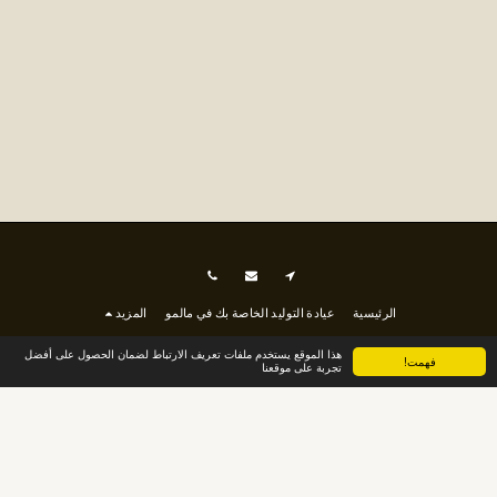
الرئيسية
عيادة التوليد الخاصة بك في مالمو
المزيد
مثلث BMM نيابة عن منطقة Skåne
هذا الموقع يستخدم ملفات تعريف الارتباط لضمان الحصول على أفضل
فهمت!
تجربة على موقعنا
حقوق النشر © 2026 جميع الحقوق محفوظة
الشروط
|
سياسة الخصوصية
اتصل بنا