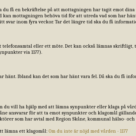
ka du få en bekräftelse på att mottagningen har tagit emot dina
and kan mottagningen behöva tid för att utreda vad som har hän
itt svar inom fyra veckor. Tar det längre tid ska du få informat
 telefonsamtal eller ett möte. Det kan också lämnas skriftligt,
npunkter via 1177).
har hänt. Ibland kan det som har hänt vara fel. Då ska du få in
du vill ha hjälp med att lämna synpunkter eller klaga på vår
ne ansvarar för att ta emot synpunkter och klagomål gällande
 aktörer som har avtal med Region Skåne, kommunal hälso- och 
att lämna ett klagomål:
Om du inte är nöjd med vården - 1177